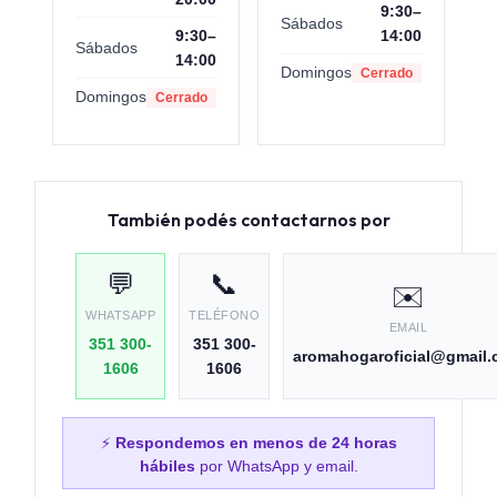
9:30–
Sábados
9:30–
14:00
Sábados
14:00
Domingos
Cerrado
Domingos
Cerrado
También podés contactarnos por
💬
📞
✉️
WHATSAPP
TELÉFONO
EMAIL
351 300-
351 300-
aromahogaroficial@gmail
1606
1606
⚡
Respondemos en menos de 24 horas
hábiles
por WhatsApp y email.