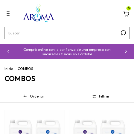
0
Comprá online con la confianza de una empresa con
sucursales físicas en Córdoba
Inicio
.
COMBOS
COMBOS
Ordenar
Filtrar