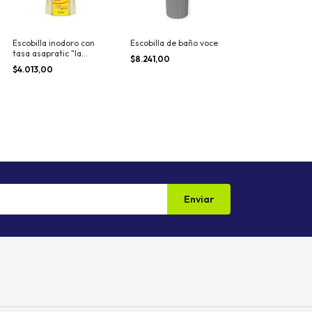
Escobilla inodoro con
Escobilla de baño voce
tasa asapratic "la
$8.241,00
gauchita"
$4.013,00