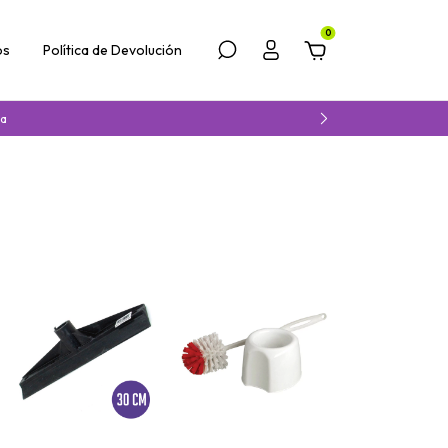
0
os
Política de Devolución
ba