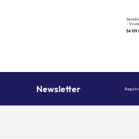
Secado
- Virul
$6.129
Newsletter
Registra