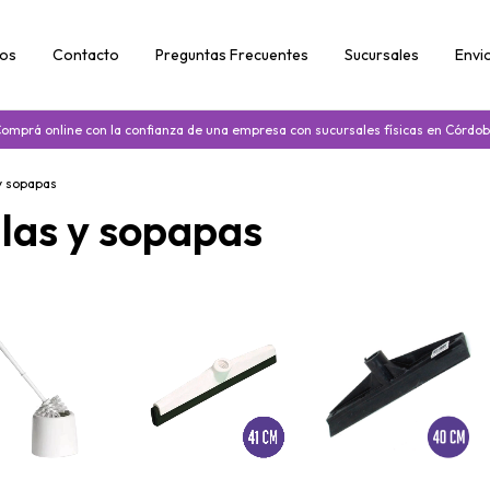
tos
Contacto
Preguntas Frecuentes
Sucursales
Envi
omprá online con la confianza de una empresa con sucursales físicas en Córdo
 y sopapas
llas y sopapas