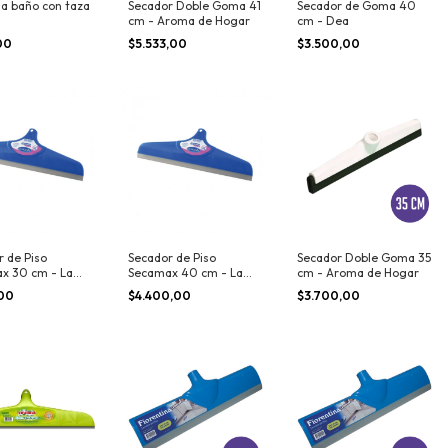
la baño con taza
Secador Doble Goma 41
Secador de Goma 40
cm - Aroma de Hogar
cm - Dea
,00
$5.533,00
$3.500,00
r de Piso
Secador de Piso
Secador Doble Goma 35
x 30 cm - La
Secamax 40 cm - La
cm - Aroma de Hogar
ta
Gauchita
,00
$4.400,00
$3.700,00