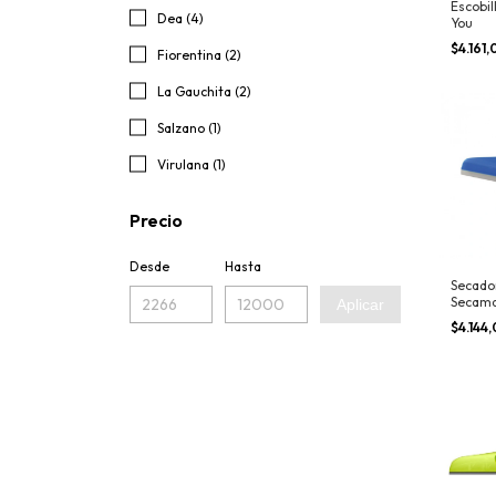
Escobil
Dea (4)
You
$4.161
Fiorentina (2)
La Gauchita (2)
Salzano (1)
Virulana (1)
Precio
Desde
Hasta
Secado
Secama
Aplicar
Gauchi
$4.144