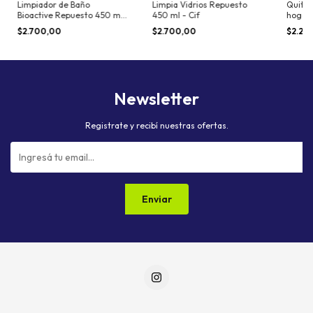
Limpiador de Baño
Limpia Vidrios Repuesto
Quita 
Bioactive Repuesto 450 ml
450 ml - Cif
hogar 1
- Cif
$2.700,00
$2.700,00
$2.20
Newsletter
Registrate y recibí nuestras ofertas.