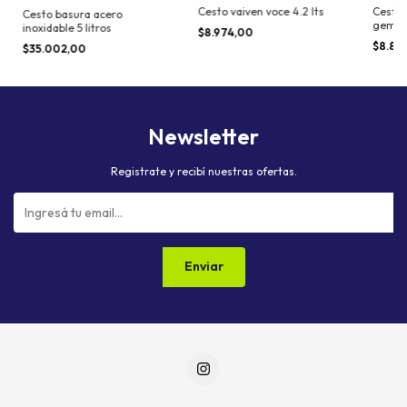
Cesto vaiven voce 4.2 lts
Cesto 
Cesto basura acero
gempl
inoxidable 5 litros
$8.974,00
$8.80
$35.002,00
Newsletter
Registrate y recibí nuestras ofertas.